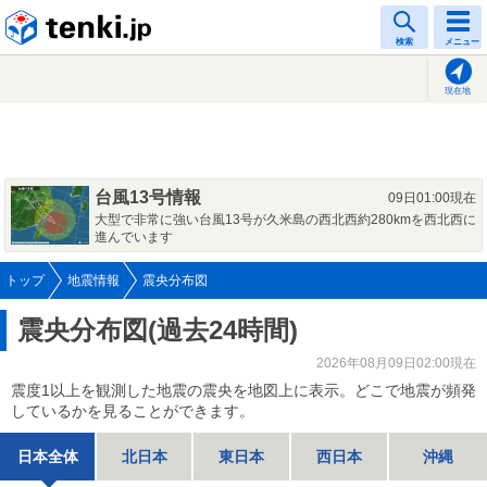
tenki.jp
検索
メニュー
現在地
台風13号情報
09日01:00現在
大型で非常に強い台風13号が久米島の西北西約280kmを西北西に
進んでいます
トップ
地震情報
震央分布図
震央分布図(過去24時間)
2026年08月09日02:00現在
震度1以上を観測した地震の震央を地図上に表示。どこで地震が頻発
しているかを見ることができます。
日本全体
北日本
東日本
西日本
沖縄