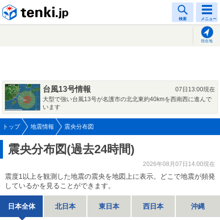
tenki.jp
検索
メニュー
現在地
台風13号情報
07日13:00現在
大型で強い台風13号が名護市の北北東約40kmを西南西に進んで
います
トップ
地震情報
震央分布図
震央分布図(過去24時間)
2026年08月07日14:00現在
震度1以上を観測した地震の震央を地図上に表示。どこで地震が頻発
しているかを見ることができます。
日本全体
北日本
東日本
西日本
沖縄