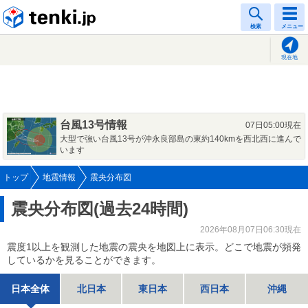
tenki.jp
検索
メニュー
現在地
台風13号情報
07日05:00現在
大型で強い台風13号が沖永良部島の東約140kmを西北西に進んで
います
トップ
地震情報
震央分布図
震央分布図(過去24時間)
2026年08月07日06:30現在
震度1以上を観測した地震の震央を地図上に表示。どこで地震が頻発
しているかを見ることができます。
日本全体
北日本
東日本
西日本
沖縄