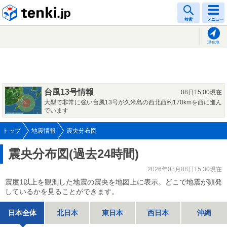
tenki.jp
検索
メニュー
現在地
台風13号情報
08日15:00現在
大型で非常に強い台風13号が久米島の西北西約170kmを西に進ん
でいます
トップ
地震情報
震央分布図
震央分布図(過去24時間)
2026年08月08日15:30現在
震度1以上を観測した地震の震央を地図上に表示。どこで地震が頻発
しているかを見ることができます。
日本全体
北日本
東日本
西日本
沖縄