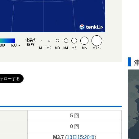
5
回
0
回
M3.7
(
13日15:20頃
)