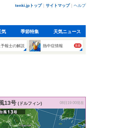
tenki.jpトップ
｜
サイトマップ
｜
ヘルプ
天気
季節特集
天気ニュース
象予報士の解説
熱中症情報
注目
風13号
(ドルフィン)
08日19:00現在