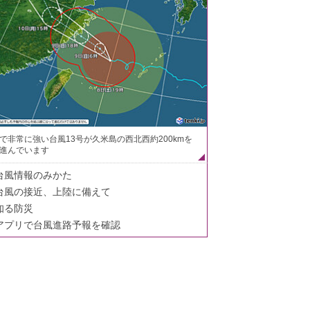
で非常に強い台風13号が久米島の西北西約200kmを
進んでいます
台風情報のみかた
台風の接近、上陸に備えて
知る防災
アプリで台風進路予報を確認