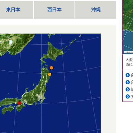
東日本
西日本
沖縄
大型
西に