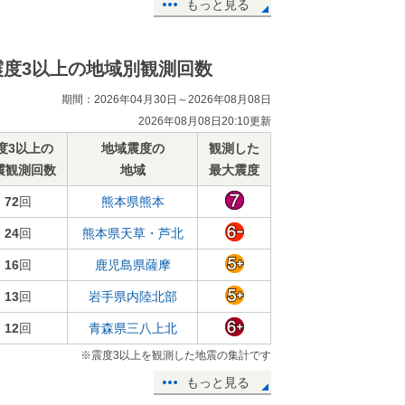
もっと見る
震度3以上の地域別観測回数
期間：2026年04月30日～2026年08月08日
2026年08月08日20:10更新
度3以上の
地域震度の
観測した
震観測回数
地域
最大震度
72
回
熊本県熊本
24
回
熊本県天草・芦北
16
回
鹿児島県薩摩
13
回
岩手県内陸北部
12
回
青森県三八上北
※震度3以上を観測した地震の集計です
もっと見る