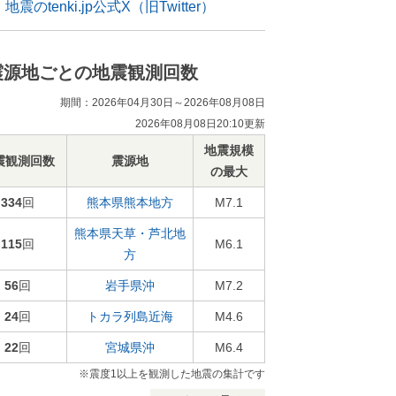
地震のtenki.jp公式X（旧Twitter）
震源地ごとの地震観測回数
期間：2026年04月30日～2026年08月08日
2026年08月08日20:10更新
地震規模
震観測回数
震源地
の最大
334
回
熊本県熊本地方
M7.1
熊本県天草・芦北地
115
回
M6.1
方
56
回
岩手県沖
M7.2
24
回
トカラ列島近海
M4.6
22
回
宮城県沖
M6.4
※震度1以上を観測した地震の集計です