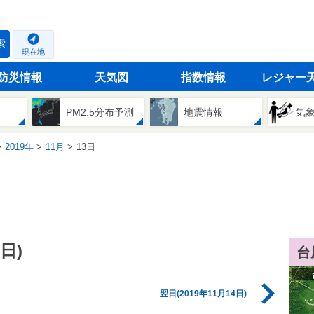
索
現在地
防災情報
天気図
指数情報
レジャー
PM2.5分布予測
地震情報
気
2019年
11月
13日
日)
台
翌日(2019年11月14日)