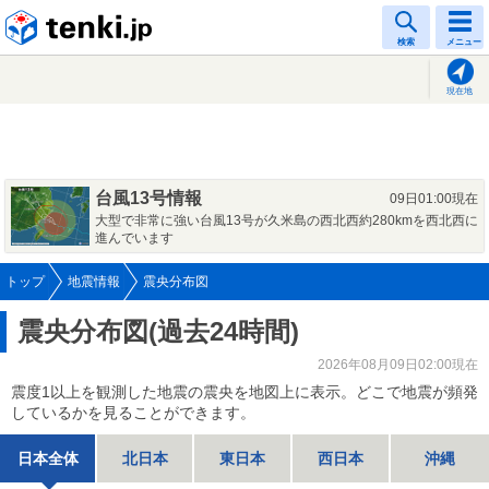
tenki.jp
検索
メニュー
現在地
台風13号情報
09日01:00現在
大型で非常に強い台風13号が久米島の西北西約280kmを西北西に
進んでいます
トップ
地震情報
震央分布図
震央分布図(過去24時間)
2026年08月09日02:00現在
震度1以上を観測した地震の震央を地図上に表示。どこで地震が頻発
しているかを見ることができます。
日本全体
北日本
東日本
西日本
沖縄