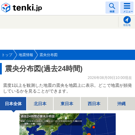
tenki.jp
検索
メニュー
現在地
トップ
地震情報
震央分布図
震央分布図(過去24時間)
2026年08月09日10:00現在
震度1以上を観測した地震の震央を地図上に表示。どこで地震が頻発
しているかを見ることができます。
日本全体
北日本
東日本
西日本
沖縄