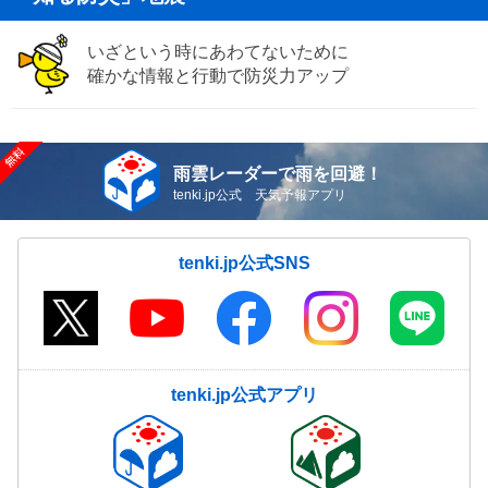
いざという時にあわてないために
確かな情報と行動で防災力アップ
雨雲レーダーで雨を回避！
tenki.jp公式 天気予報アプリ
tenki.jp公式SNS
tenki.jp公式アプリ