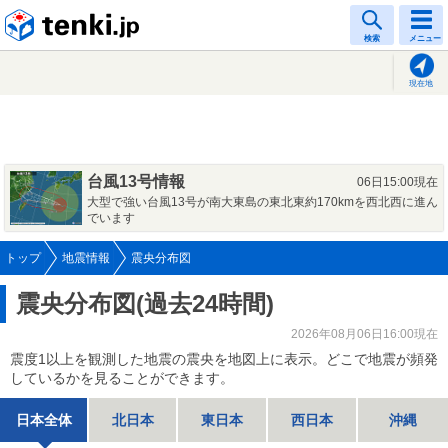
tenki.jp
検索
メニュー
現在地
台風13号情報
06日15:00現在
大型で強い台風13号が南大東島の東北東約170kmを西北西に進ん
でいます
トップ
地震情報
震央分布図
震央分布図(過去24時間)
2026年08月06日16:00現在
震度1以上を観測した地震の震央を地図上に表示。どこで地震が頻発
しているかを見ることができます。
日本全体
北日本
東日本
西日本
沖縄