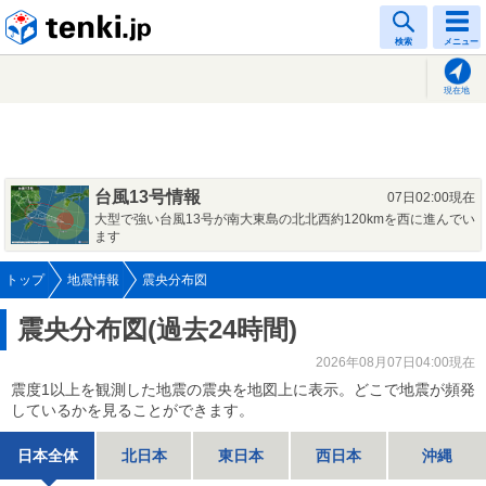
tenki.jp
検索
メニュー
現在地
台風13号情報
07日02:00現在
大型で強い台風13号が南大東島の北北西約120kmを西に進んでい
ます
トップ
地震情報
震央分布図
震央分布図(過去24時間)
2026年08月07日04:00現在
震度1以上を観測した地震の震央を地図上に表示。どこで地震が頻発
しているかを見ることができます。
日本全体
北日本
東日本
西日本
沖縄