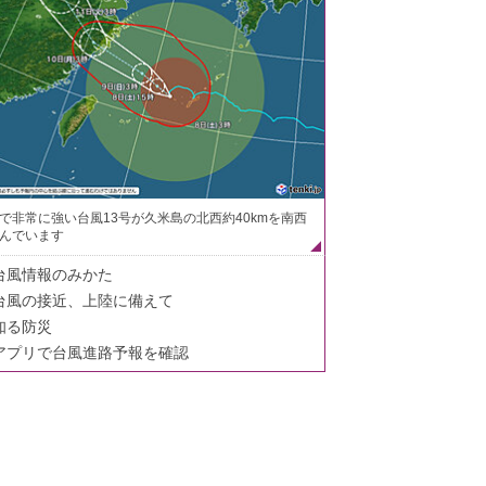
で非常に強い台風13号が久米島の北西約40kmを南西
んでいます
台風情報のみかた
台風の接近、上陸に備えて
知る防災
アプリで台風進路予報を確認