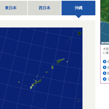
東日本
西日本
沖縄
大型
に進