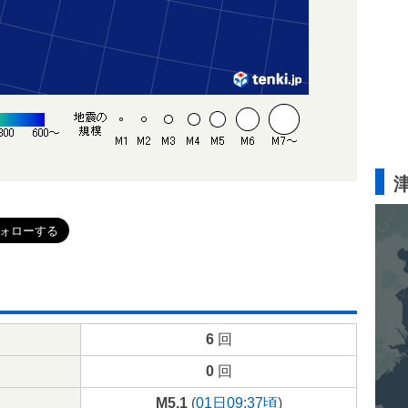
6
回
0
回
M5.1
(
01日09:37頃
)