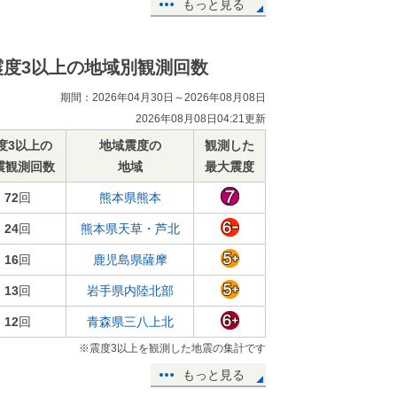
もっと見る
震度3以上の地域別観測回数
期間：2026年04月30日～2026年08月08日
2026年08月08日04:21更新
度3以上の
地域震度の
観測した
震観測回数
地域
最大震度
72
回
熊本県熊本
24
回
熊本県天草・芦北
16
回
鹿児島県薩摩
13
回
岩手県内陸北部
12
回
青森県三八上北
※震度3以上を観測した地震の集計です
もっと見る