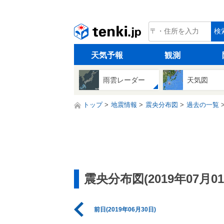
tenki.jp
検
天気予報
観測
雨雲レーダー
天気図
トップ
地震情報
震央分布図
過去の一覧
震央分布図(2019年07月01
前日(2019年06月30日)