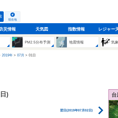
索
現在地
防災情報
天気図
指数情報
レジャー
PM2.5分布予測
地震情報
気
2019年
07月
01日
日)
台
翌日(2019年07月02日)