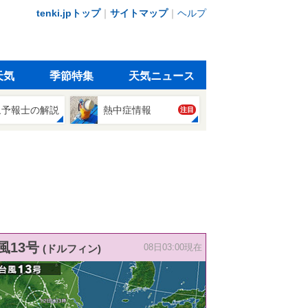
tenki.jpトップ
｜
サイトマップ
｜
ヘルプ
天気
季節特集
天気ニュース
象予報士の解説
熱中症情報
注目
風13号
(ドルフィン)
08日03:00現在