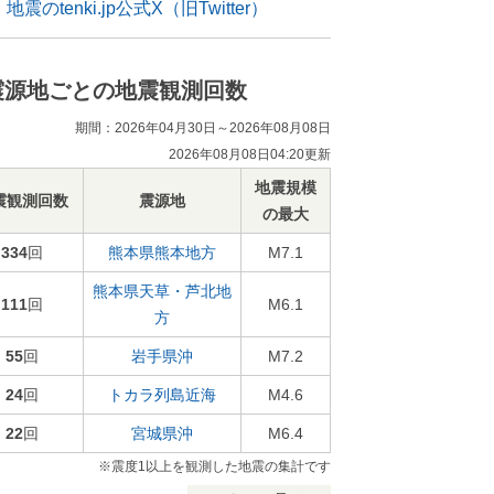
地震のtenki.jp公式X（旧Twitter）
震源地ごとの地震観測回数
期間：2026年04月30日～2026年08月08日
2026年08月08日04:20更新
地震規模
震観測回数
震源地
の最大
334
回
熊本県熊本地方
M7.1
熊本県天草・芦北地
111
回
M6.1
方
55
回
岩手県沖
M7.2
24
回
トカラ列島近海
M4.6
22
回
宮城県沖
M6.4
※震度1以上を観測した地震の集計です