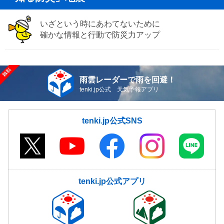
いざという時にあわてないために
確かな情報と行動で防災力アップ
雨雲レーダーで雨を回避！
tenki.jp公式 天気予報アプリ
tenki.jp公式SNS
tenki.jp公式アプリ