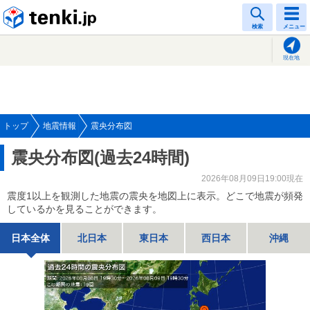
tenki.jp
検索
メニュー
現在地
トップ
地震情報
震央分布図
震央分布図(過去24時間)
2026年08月09日19:00現在
震度1以上を観測した地震の震央を地図上に表示。どこで地震が頻発
しているかを見ることができます。
日本全体
北日本
東日本
西日本
沖縄