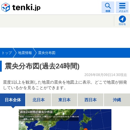
tenki.jp
検索
メニュー
現在地
トップ
地震情報
震央分布図
震央分布図(過去24時間)
2026年08月09日14:30現在
震度1以上を観測した地震の震央を地図上に表示。どこで地震が頻発
しているかを見ることができます。
日本全体
北日本
東日本
西日本
沖縄