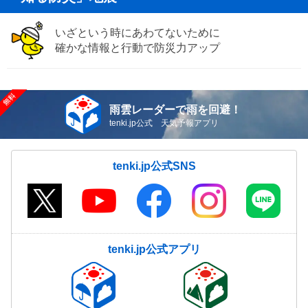
いざという時にあわてないために
確かな情報と行動で防災力アップ
雨雲レーダーで雨を回避！
tenki.jp公式 天気予報アプリ
tenki.jp公式SNS
tenki.jp公式アプリ