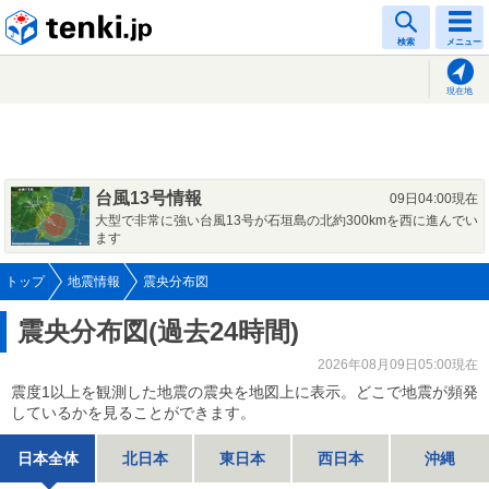
tenki.jp
検索
メニュー
現在地
台風13号情報
09日04:00現在
大型で非常に強い台風13号が石垣島の北約300kmを西に進んでい
ます
トップ
地震情報
震央分布図
震央分布図(過去24時間)
2026年08月09日05:00現在
震度1以上を観測した地震の震央を地図上に表示。どこで地震が頻発
しているかを見ることができます。
日本全体
北日本
東日本
西日本
沖縄