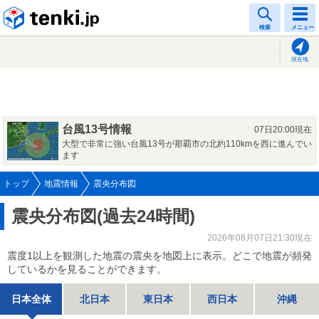
tenki.jp
検索
メニュー
現在地
台風13号情報
07日20:00現在
大型で非常に強い台風13号が那覇市の北約110kmを西に進んでい
ます
トップ
地震情報
震央分布図
震央分布図(過去24時間)
2026年08月07日21:30現在
震度1以上を観測した地震の震央を地図上に表示。どこで地震が頻発
しているかを見ることができます。
日本全体
北日本
東日本
西日本
沖縄