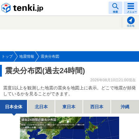
tenki.jp
検索
メニュー
現在地
トップ
地震情報
震央分布図
震央分布図(過去24時間)
2026年08月10日21:00現在
震度1以上を観測した地震の震央を地図上に表示。どこで地震が頻発
しているかを見ることができます。
日本全体
北日本
東日本
西日本
沖縄