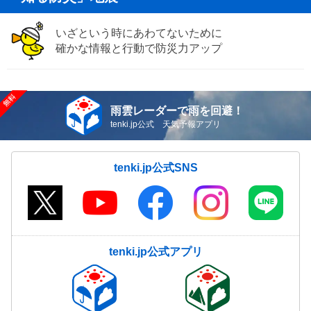
いざという時にあわてないために
確かな情報と行動で防災力アップ
雨雲レーダーで雨を回避！
tenki.jp公式 天気予報アプリ
tenki.jp公式SNS
tenki.jp公式アプリ