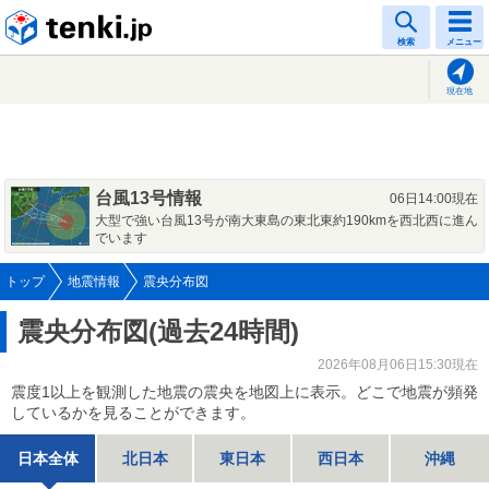
tenki.jp
検索
メニュー
現在地
台風13号情報
06日14:00現在
大型で強い台風13号が南大東島の東北東約190kmを西北西に進ん
でいます
トップ
地震情報
震央分布図
震央分布図(過去24時間)
2026年08月06日15:30現在
震度1以上を観測した地震の震央を地図上に表示。どこで地震が頻発
しているかを見ることができます。
日本全体
北日本
東日本
西日本
沖縄