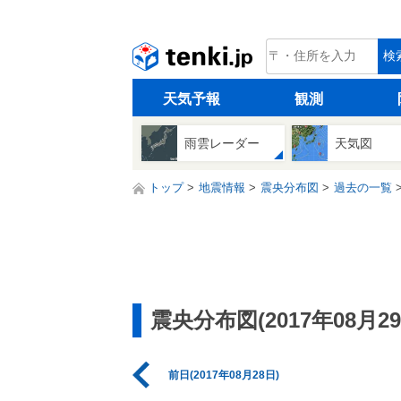
tenki.jp
検
天気予報
観測
雨雲レーダー
天気図
トップ
地震情報
震央分布図
過去の一覧
震央分布図(2017年08月29
前日(2017年08月28日)