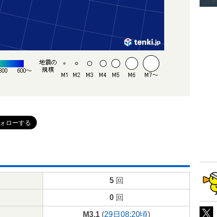
5
回
0
回
M3.1
(
29日08:20頃
)