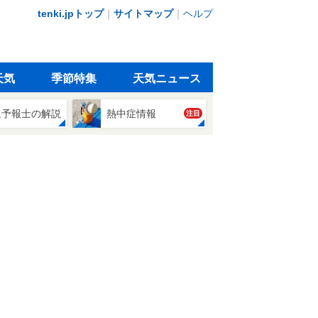
tenki.jpトップ
｜
サイトマップ
｜
ヘルプ
天気
季節特集
天気ニュース
象予報士の解説
熱中症情報
注目