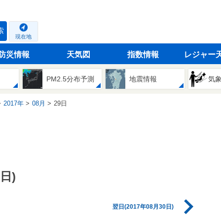
索
現在地
防災情報
天気図
指数情報
レジャー
PM2.5分布予測
地震情報
気
2017年
08月
29日
日)
翌日(2017年08月30日)