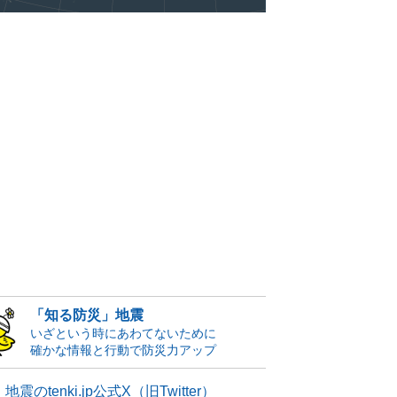
「知る防災」地震
いざという時にあわてないために
確かな情報と行動で防災力アップ
地震のtenki.jp公式X（旧Twitter）