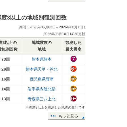
震度3以上の地域別観測回数
期間：2026年05月02日～2026年08月10日
2026年08月10日14:30更新
度3以上の
地域震度の
観測した
震観測回数
地域
最大震度
73
回
熊本県熊本
26
回
熊本県天草・芦北
16
回
鹿児島県薩摩
14
回
岩手県内陸北部
13
回
青森県三八上北
※震度3以上を観測した地震の集計です
もっと見る