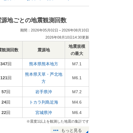
震源地ごとの地震観測回数
期間：2026年05月02日～2026年08月10日
2026年08月10日14:30更新
地震規模
震観測回数
震源地
の最大
347
回
熊本県熊本地方
M7.1
熊本県天草・芦北地
121
回
M6.1
方
57
回
岩手県沖
M7.2
24
回
トカラ列島近海
M4.6
22
回
宮城県沖
M6.4
※震度1以上を観測した地震の集計です
もっと見る