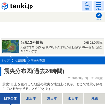
tenki.jp
検索
メニュー
現在地
台風13号情報
09日02:00現在
大型で非常に強い台風13号が久米島の西北西約290kmを西北西に
進んでいます
トップ
地震情報
震央分布図
震央分布図(過去24時間)
2026年08月09日03:00現在
震度1以上を観測した地震の震央を地図上に表示。どこで地震が頻発
しているかを見ることができます。
日本全体
北日本
東日本
西日本
沖縄