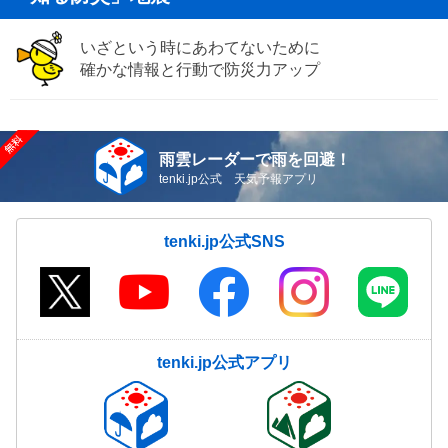
いざという時にあわてないために
確かな情報と行動で防災力アップ
雨雲レーダーで雨を回避！
tenki.jp公式 天気予報アプリ
tenki.jp公式SNS
tenki.jp公式アプリ