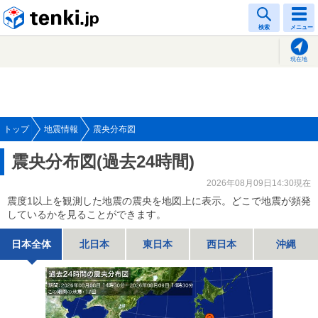
tenki.jp
検索
メニュー
現在地
トップ
地震情報
震央分布図
震央分布図(過去24時間)
2026年08月09日14:30現在
震度1以上を観測した地震の震央を地図上に表示。どこで地震が頻発
しているかを見ることができます。
日本全体
北日本
東日本
西日本
沖縄