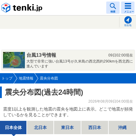
tenki.jp
検索
メニュー
現在地
台風13号情報
09日02:00現在
大型で非常に強い台風13号が久米島の西北西約290kmを西北西に
進んでいます
トップ
地震情報
震央分布図
震央分布図(過去24時間)
2026年08月09日04:00現在
震度1以上を観測した地震の震央を地図上に表示。どこで地震が頻発
しているかを見ることができます。
日本全体
北日本
東日本
西日本
沖縄