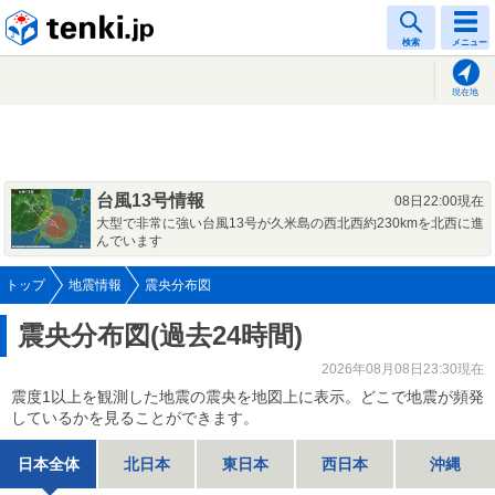
tenki.jp
検索
メニュー
現在地
台風13号情報
08日22:00現在
大型で非常に強い台風13号が久米島の西北西約230kmを北西に進
んでいます
トップ
地震情報
震央分布図
震央分布図(過去24時間)
2026年08月08日23:30現在
震度1以上を観測した地震の震央を地図上に表示。どこで地震が頻発
しているかを見ることができます。
日本全体
北日本
東日本
西日本
沖縄