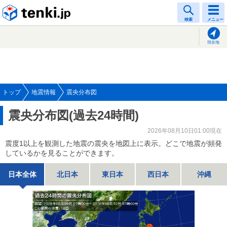
tenki.jp
検索
メニュー
現在地
トップ
地震情報
震央分布図
震央分布図(過去24時間)
2026年08月10日01:00現在
震度1以上を観測した地震の震央を地図上に表示。どこで地震が頻発
しているかを見ることができます。
日本全体
北日本
東日本
西日本
沖縄