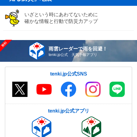
いざという時にあわてないために
確かな情報と行動で防災力アップ
雨雲レーダーで雨を回避！
tenki.jp公式 天気予報アプリ
tenki.jp公式SNS
tenki.jp公式アプリ