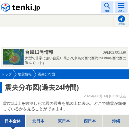
tenki.jp
検索
メニュー
現在地
台風13号情報
09日02:00現在
大型で非常に強い台風13号が久米島の西北西約290kmを西北西に
進んでいます
トップ
地震情報
震央分布図
震央分布図(過去24時間)
2026年08月09日03:30現在
震度1以上を観測した地震の震央を地図上に表示。どこで地震が頻発
しているかを見ることができます。
日本全体
北日本
東日本
西日本
沖縄