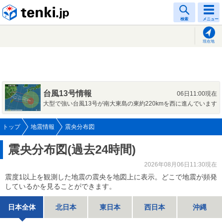
tenki.jp
検索
メニュー
現在地
台風13号情報
06日11:00現在
大型で強い台風13号が南大東島の東約220kmを西に進んでいます
トップ
地震情報
震央分布図
震央分布図(過去24時間)
2026年08月06日11:30現在
震度1以上を観測した地震の震央を地図上に表示。どこで地震が頻発
しているかを見ることができます。
日本全体
北日本
東日本
西日本
沖縄