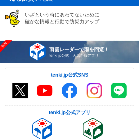
いざという時にあわてないために
確かな情報と行動で防災力アップ
雨雲レーダーで雨を回避！
tenki.jp公式 天気予報アプリ
tenki.jp公式SNS
tenki.jp公式アプリ