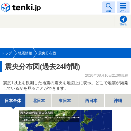
tenki.jp
検索
メニュー
現在地
トップ
地震情報
震央分布図
震央分布図(過去24時間)
2026年08月10日21:00現在
震度1以上を観測した地震の震央を地図上に表示。どこで地震が頻発
しているかを見ることができます。
日本全体
北日本
東日本
西日本
沖縄