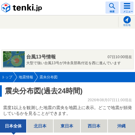
tenki.jp
検索
メニュー
現在地
台風13号情報
07日10:00現在
大型で強い台風13号が沖永良部島付近を西に進んでいます
トップ
地震情報
震央分布図
震央分布図(過去24時間)
2026年08月07日11:00現在
震度1以上を観測した地震の震央を地図上に表示。どこで地震が頻発
しているかを見ることができます。
日本全体
北日本
東日本
西日本
沖縄