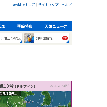
tenki.jpトップ
｜
サイトマップ
｜
ヘルプ
天気
季節特集
天気ニュース
象予報士の解説
熱中症情報
注目
風13号
(ドルフィン)
07日23:00現在