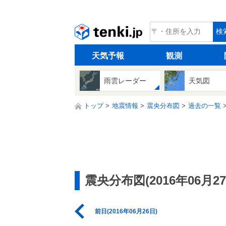
tenki.jp
検
天気予報
観測
雨雲レーダー
天気図
トップ
地震情報
震央分布図
過去の一覧
震央分布図(2016年06月27
前日(2016年06月26日)