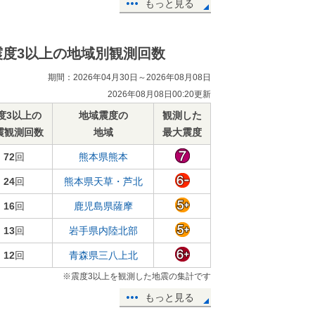
もっと見る
震度3以上の地域別観測回数
期間：2026年04月30日～2026年08月08日
2026年08月08日00:20更新
度3以上の
地域震度の
観測した
震観測回数
地域
最大震度
72
回
熊本県熊本
24
回
熊本県天草・芦北
16
回
鹿児島県薩摩
13
回
岩手県内陸北部
12
回
青森県三八上北
※震度3以上を観測した地震の集計です
もっと見る