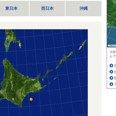
東日本
西日本
沖縄
大型
んで