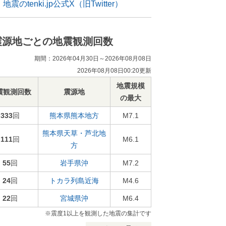
地震のtenki.jp公式X（旧Twitter）
震源地ごとの地震観測回数
期間：2026年04月30日～2026年08月08日
2026年08月08日00:20更新
地震規模
震観測回数
震源地
の最大
333
回
熊本県熊本地方
M7.1
熊本県天草・芦北地
111
回
M6.1
方
55
回
岩手県沖
M7.2
24
回
トカラ列島近海
M4.6
22
回
宮城県沖
M6.4
※震度1以上を観測した地震の集計です