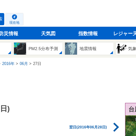
索
現在地
防災情報
天気図
指数情報
レジャー
PM2.5分布予測
地震情報
気
2016年
06月
27日
日)
台
翌日(2016年06月28日)