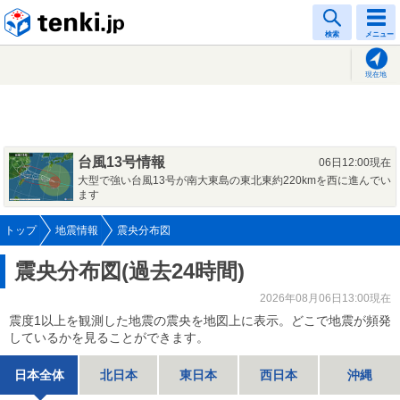
tenki.jp
検索
メニュー
現在地
台風13号情報
06日12:00現在
大型で強い台風13号が南大東島の東北東約220kmを西に進んでい
ます
トップ
地震情報
震央分布図
震央分布図(過去24時間)
2026年08月06日13:00現在
震度1以上を観測した地震の震央を地図上に表示。どこで地震が頻発
しているかを見ることができます。
日本全体
北日本
東日本
西日本
沖縄