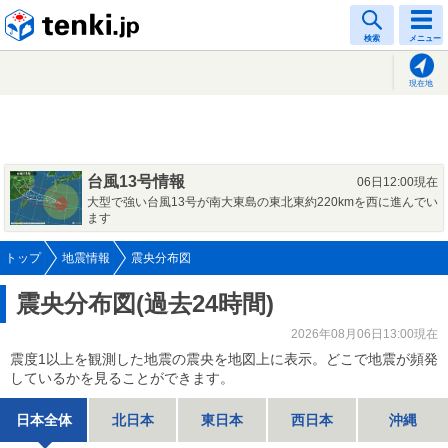
tenki.jp
検索
メニュー
現在地
台風13号情報
06日12:00現在
大型で強い台風13号が南大東島の東北東約220kmを西に進んでい
ます
トップ
地震情報
震央分布図
震央分布図(過去24時間)
2026年08月06日13:00現在
震度1以上を観測した地震の震央を地図上に表示。どこで地震が頻発
しているかを見ることができます。
日本全体
北日本
東日本
西日本
沖縄