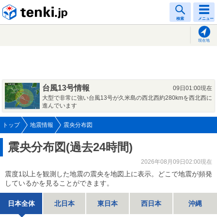
tenki.jp
検索
メニュー
現在地
台風13号情報
09日01:00現在
大型で非常に強い台風13号が久米島の西北西約280kmを西北西に
進んでいます
トップ
地震情報
震央分布図
震央分布図(過去24時間)
2026年08月09日02:00現在
震度1以上を観測した地震の震央を地図上に表示。どこで地震が頻発
しているかを見ることができます。
日本全体
北日本
東日本
西日本
沖縄