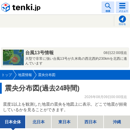
tenki.jp
検索
メニュー
現在地
台風13号情報
08日22:00現在
大型で非常に強い台風13号が久米島の西北西約230kmを北西に進
んでいます
トップ
地震情報
震央分布図
震央分布図(過去24時間)
2026年08月09日00:00現在
震度1以上を観測した地震の震央を地図上に表示。どこで地震が頻発
しているかを見ることができます。
日本全体
北日本
東日本
西日本
沖縄