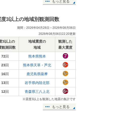
もっと見る
震度3以上の地域別観測回数
期間：2026年04月28日～2026年08月06日
2026年08月06日22:20更新
度3以上の
地域震度の
観測した
震観測回数
地域
最大震度
72
回
熊本県熊本
23
回
熊本県天草・芦北
16
回
鹿児島県薩摩
13
回
岩手県内陸北部
12
回
青森県三八上北
※震度3以上を観測した地震の集計です
もっと見る