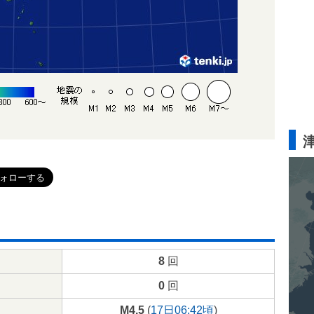
8
回
0
回
M4.5
(
17日06:42頃
)