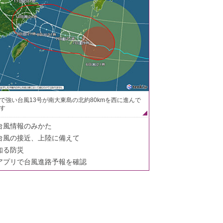
で強い台風13号が南大東島の北約80kmを西に進んで
す
台風情報のみかた
台風の接近、上陸に備えて
知る防災
アプリで台風進路予報を確認