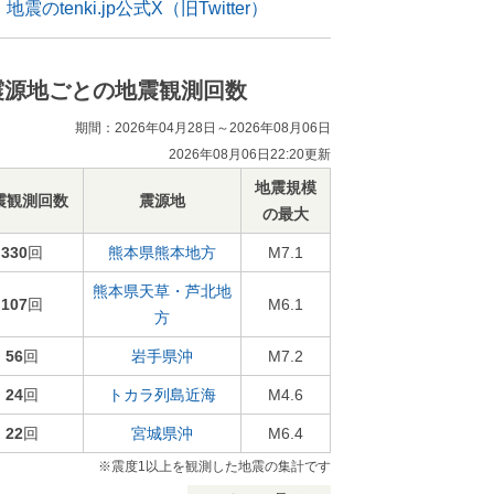
地震のtenki.jp公式X（旧Twitter）
震源地ごとの地震観測回数
期間：2026年04月28日～2026年08月06日
2026年08月06日22:20更新
地震規模
震観測回数
震源地
の最大
330
回
熊本県熊本地方
M7.1
熊本県天草・芦北地
107
回
M6.1
方
56
回
岩手県沖
M7.2
24
回
トカラ列島近海
M4.6
22
回
宮城県沖
M6.4
※震度1以上を観測した地震の集計です