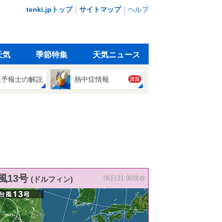
tenki.jpトップ
｜
サイトマップ
｜
ヘルプ
天気
季節特集
天気ニュース
象予報士の解説
熱中症情報
注目
風13号
(ドルフィン)
06日21:00現在