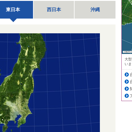
東日本
西日本
沖縄
大型
いま