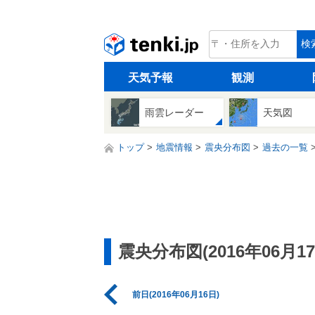
tenki.jp
検
天気予報
観測
雨雲レーダー
天気図
トップ
地震情報
震央分布図
過去の一覧
震央分布図(2016年06月17
前日(2016年06月16日)