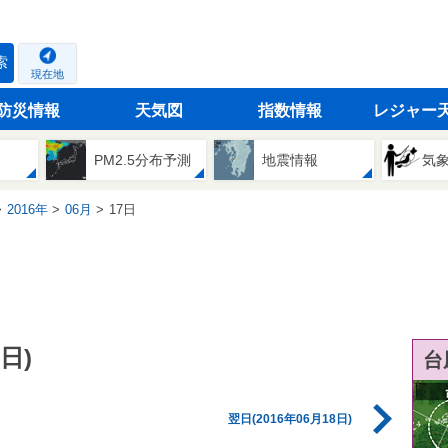
索
現在地
防災情報
天気図
指数情報
レジャー
PM2.5分布予測
地震情報
気
2016年
06月
17日
日)
台
翌日(2016年06月18日)