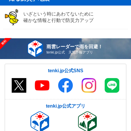
いざという時にあわてないために
確かな情報と行動で防災力アップ
雨雲レーダーで雨を回避！
tenki.jp公式 天気予報アプリ
tenki.jp公式SNS
tenki.jp公式アプリ