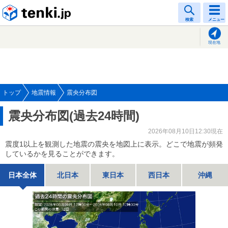
tenki.jp
検索
メニュー
現在地
トップ
地震情報
震央分布図
震央分布図(過去24時間)
2026年08月10日12:30現在
震度1以上を観測した地震の震央を地図上に表示。どこで地震が頻発
しているかを見ることができます。
日本全体
北日本
東日本
西日本
沖縄