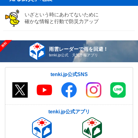
いざという時にあわてないために
確かな情報と行動で防災力アップ
雨雲レーダーで雨を回避！
tenki.jp公式 天気予報アプリ
tenki.jp公式SNS
tenki.jp公式アプリ