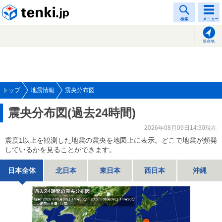
tenki.jp
検索
メニュー
現在地
トップ
地震情報
震央分布図
震央分布図(過去24時間)
2026年08月09日14:30現在
震度1以上を観測した地震の震央を地図上に表示。どこで地震が頻発
しているかを見ることができます。
日本全体
北日本
東日本
西日本
沖縄