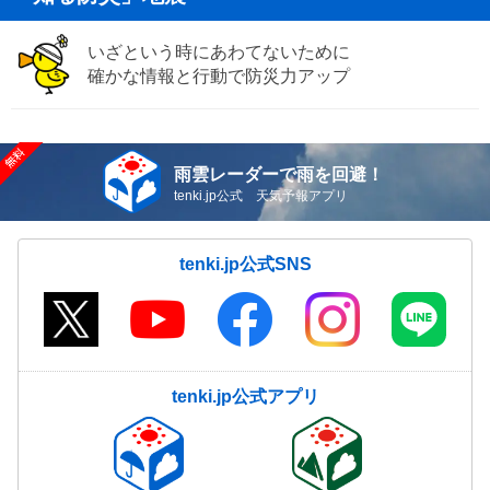
いざという時にあわてないために
確かな情報と行動で防災力アップ
雨雲レーダーで雨を回避！
tenki.jp公式 天気予報アプリ
tenki.jp公式SNS
tenki.jp公式アプリ