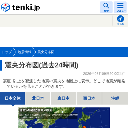
tenki.jp
検索
メニュー
現在地
トップ
地震情報
震央分布図
震央分布図(過去24時間)
2026年08月09日20:00現在
震度1以上を観測した地震の震央を地図上に表示。どこで地震が頻発
しているかを見ることができます。
日本全体
北日本
東日本
西日本
沖縄