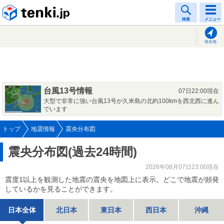
tenki.jp
検索
メニュー
現在地
台風13号情報
07日22:00現在
大型で非常に強い台風13号が久米島の北約100kmを西北西に進ん
でいます
トップ
地震情報
震央分布図
震央分布図(過去24時間)
2026年08月07日23:00現在
震度1以上を観測した地震の震央を地図上に表示。どこで地震が頻発
しているかを見ることができます。
日本全体
北日本
東日本
西日本
沖縄