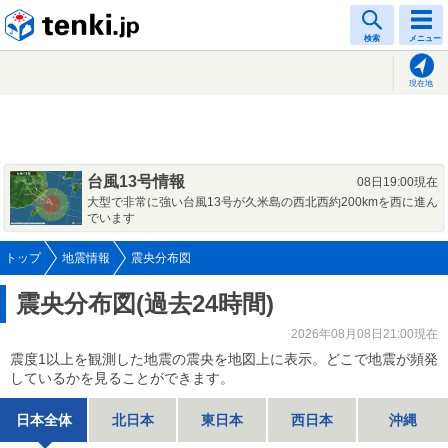
tenki.jp
検索
メニュー
現在地
台風13号情報
08日19:00現在
大型で非常に強い台風13号が久米島の西北西約200kmを西に進ん
でいます
トップ
地震情報
震央分布図
震央分布図(過去24時間)
2026年08月08日21:00現在
震度1以上を観測した地震の震央を地図上に表示。どこで地震が頻発
しているかを見ることができます。
日本全体
北日本
東日本
西日本
沖縄