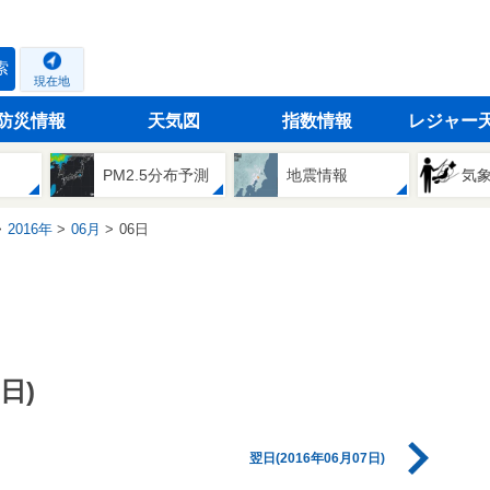
索
現在地
防災情報
天気図
指数情報
レジャー
PM2.5分布予測
地震情報
気
2016年
06月
06日
日)
翌日(2016年06月07日)