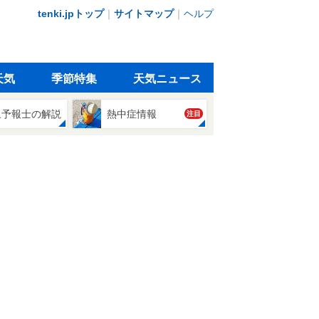
tenki.jpトップ
｜
サイトマップ
｜
ヘルプ
天気
季節特集
天気ニュース
象予報士の解説
熱中症情報
注目