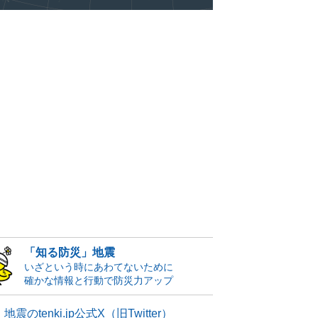
「知る防災」地震
いざという時にあわてないために
確かな情報と行動で防災力アップ
地震のtenki.jp公式X（旧Twitter）