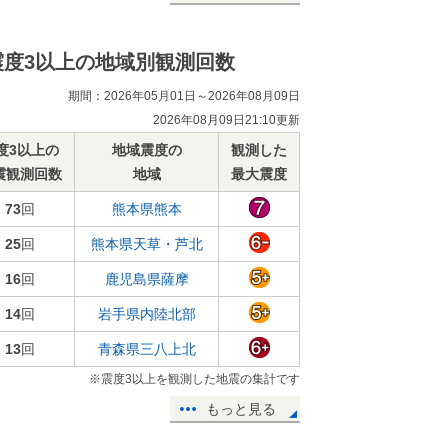
震度3以上の地域別観測回数
期間：2026年05月01日～2026年08月09日
2026年08月09日21:10更新
度3以上の
地域震度の
観測した
震観測回数
地域
最大震度
73
回
熊本県熊本
25
回
熊本県天草・芦北
16
回
鹿児島県薩摩
14
回
岩手県内陸北部
13
回
青森県三八上北
※震度3以上を観測した地震の集計です
もっと見る