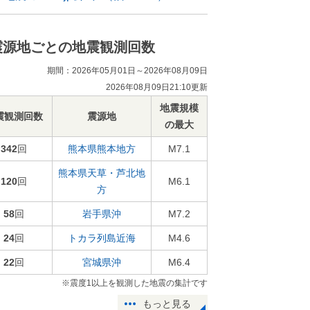
震源地ごとの地震観測回数
期間：2026年05月01日～2026年08月09日
2026年08月09日21:10更新
地震規模
震観測回数
震源地
の最大
342
回
熊本県熊本地方
M7.1
熊本県天草・芦北地
120
回
M6.1
方
58
回
岩手県沖
M7.2
24
回
トカラ列島近海
M4.6
22
回
宮城県沖
M6.4
※震度1以上を観測した地震の集計です
もっと見る