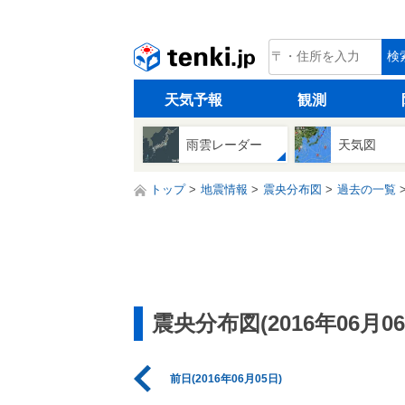
tenki.jp
検
天気予報
観測
雨雲レーダー
天気図
トップ
地震情報
震央分布図
過去の一覧
震央分布図(2016年06月06
前日(2016年06月05日)