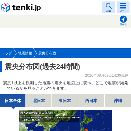
tenki.jp
検索
メニュー
現在地
トップ
地震情報
震央分布図
震央分布図(過去24時間)
2026年08月09日14:30現在
震度1以上を観測した地震の震央を地図上に表示。どこで地震が頻発
しているかを見ることができます。
日本全体
北日本
東日本
西日本
沖縄