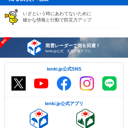
いざという時にあわてないために
確かな情報と行動で防災力アップ
雨雲レーダーで雨を回避！
tenki.jp公式 天気予報アプリ
tenki.jp公式SNS
tenki.jp公式アプリ