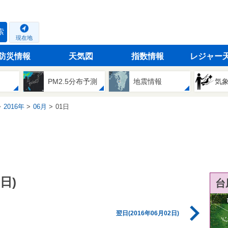
索
現在地
防災情報
天気図
指数情報
レジャー
PM2.5分布予測
地震情報
気
2016年
06月
01日
日)
台
翌日(2016年06月02日)