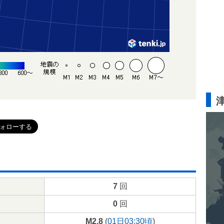
7
回
0
回
M2.8
(
01日03:30頃
)