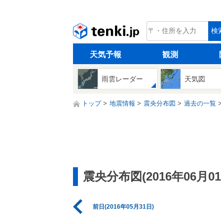
tenki.jp
検
天気予報
観測
雨雲レーダー
天気図
トップ
地震情報
震央分布図
過去の一覧
震央分布図(2016年06月01
前日(2016年05月31日)