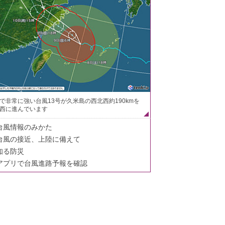
で非常に強い台風13号が久米島の西北西約190kmを
西に進んでいます
台風情報のみかた
台風の接近、上陸に備えて
知る防災
アプリで台風進路予報を確認