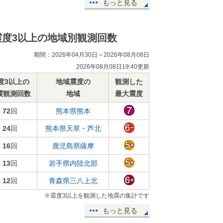
もっと見る
震度3以上の地域別観測回数
期間：2026年04月30日～2026年08月08日
2026年08月08日19:40更新
度3以上の
地域震度の
観測した
震観測回数
地域
最大震度
72
回
熊本県熊本
24
回
熊本県天草・芦北
16
回
鹿児島県薩摩
13
回
岩手県内陸北部
12
回
青森県三八上北
※震度3以上を観測した地震の集計です
もっと見る