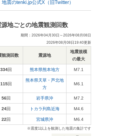
地震のtenki.jp公式X（旧Twitter）
震源地ごとの地震観測回数
期間：2026年04月30日～2026年08月08日
2026年08月08日19:40更新
地震規模
震観測回数
震源地
の最大
334
回
熊本県熊本地方
M7.1
熊本県天草・芦北地
115
回
M6.1
方
56
回
岩手県沖
M7.2
24
回
トカラ列島近海
M4.6
22
回
宮城県沖
M6.4
※震度1以上を観測した地震の集計です