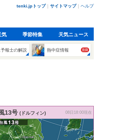
tenki.jpトップ
｜
サイトマップ
｜
ヘルプ
天気
季節特集
天気ニュース
象予報士の解説
熱中症情報
注目
風13号
(ドルフィン)
08日18:00現在