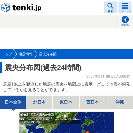
tenki.jp
検索
メニュー
現在地
トップ
地震情報
震央分布図
震央分布図(過去24時間)
2026年08月09日17:00現在
震度1以上を観測した地震の震央を地図上に表示。どこで地震が頻発
しているかを見ることができます。
日本全体
北日本
東日本
西日本
沖縄