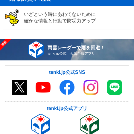
いざという時にあわてないために
確かな情報と行動で防災力アップ
雨雲レーダーで雨を回避！
tenki.jp公式 天気予報アプリ
tenki.jp公式SNS
tenki.jp公式アプリ