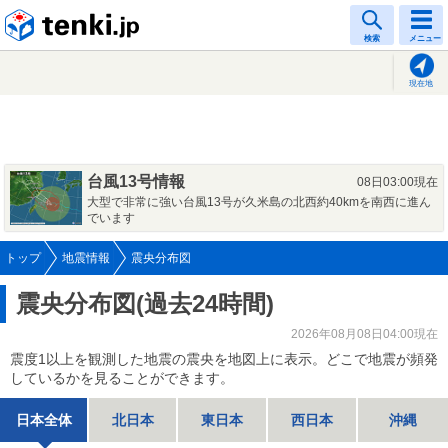
tenki.jp
検索
メニュー
現在地
台風13号情報
08日03:00現在
大型で非常に強い台風13号が久米島の北西約40kmを南西に進ん
でいます
トップ
地震情報
震央分布図
震央分布図(過去24時間)
2026年08月08日04:00現在
震度1以上を観測した地震の震央を地図上に表示。どこで地震が頻発
しているかを見ることができます。
日本全体
北日本
東日本
西日本
沖縄