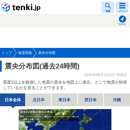
tenki.jp
検索
メニュー
現在地
トップ
地震情報
震央分布図
震央分布図(過去24時間)
2026年08月10日22:30現在
震度1以上を観測した地震の震央を地図上に表示。どこで地震が頻発
しているかを見ることができます。
日本全体
北日本
東日本
西日本
沖縄