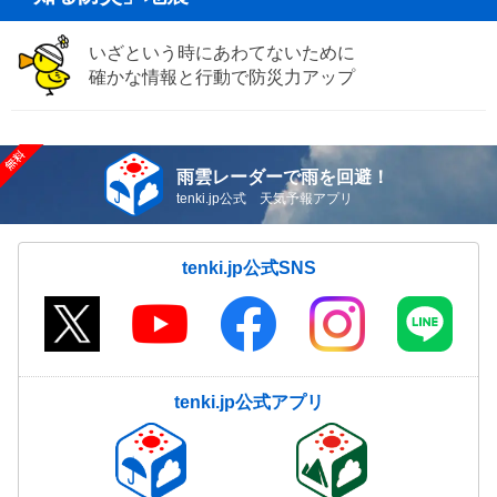
いざという時にあわてないために
確かな情報と行動で防災力アップ
雨雲レーダーで雨を回避！
tenki.jp公式 天気予報アプリ
tenki.jp公式SNS
tenki.jp公式アプリ