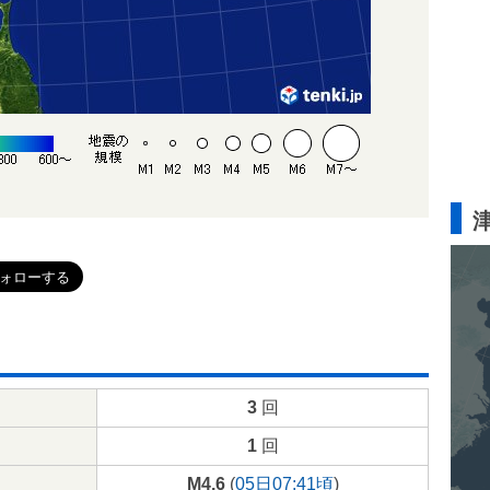
3
回
1
回
M4.6
(
05日07:41頃
)