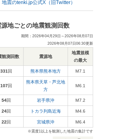
地震のtenki.jp公式X（旧Twitter）
震源地ごとの地震観測回数
期間：2026年04月29日～2026年08月07日
2026年08月07日06:30更新
地震規模
震観測回数
震源地
の最大
331
回
熊本県熊本地方
M7.1
熊本県天草・芦北地
107
回
M6.1
方
54
回
岩手県沖
M7.2
24
回
トカラ列島近海
M4.6
22
回
宮城県沖
M6.4
※震度1以上を観測した地震の集計です