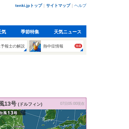
tenki.jpトップ
｜
サイトマップ
｜
ヘルプ
天気
季節特集
天気ニュース
象予報士の解説
熱中症情報
注目
風13号
(ドルフィン)
07日05:00現在