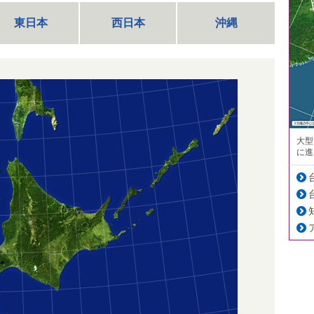
東日本
西日本
沖縄
大型
に進