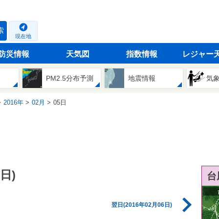
索
現在地
防災情報
天気図
指数情報
レジャー
PM2.5分布予測
地震情報
気
2016年
02月
05日
日)
台
翌日(2016年02月06日)