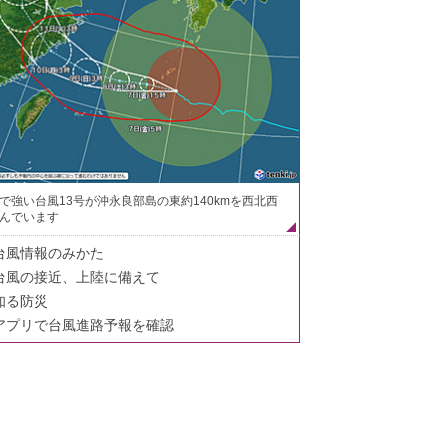
で強い台風13号が沖永良部島の東約140kmを西北西
んでいます
台風情報のみかた
台風の接近、上陸に備えて
知る防災
アプリで台風進路予報を確認