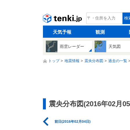
tenki.jp
検
天気予報
観測
雨雲レーダー
天気図
トップ
地震情報
震央分布図
過去の一覧
震央分布図(2016年02月05
前日(2016年02月04日)