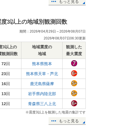
もっと見る
震度3以上の地域別観測回数
期間：2026年04月29日～2026年08月07日
2026年08月07日06:30更新
度3以上の
地域震度の
観測した
震観測回数
地域
最大震度
72
回
熊本県熊本
23
回
熊本県天草・芦北
16
回
鹿児島県薩摩
13
回
岩手県内陸北部
12
回
青森県三八上北
※震度3以上を観測した地震の集計です
もっと見る