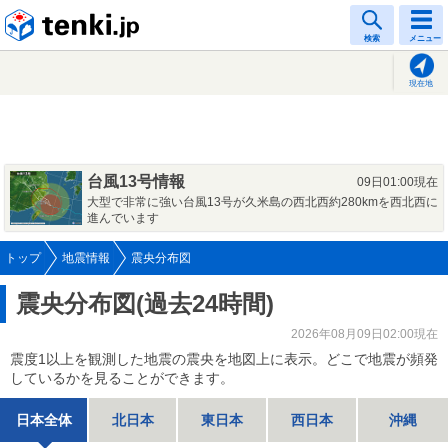
tenki.jp
検索
メニュー
現在地
台風13号情報
09日01:00現在
大型で非常に強い台風13号が久米島の西北西約280kmを西北西に
進んでいます
トップ
地震情報
震央分布図
震央分布図(過去24時間)
2026年08月09日02:00現在
震度1以上を観測した地震の震央を地図上に表示。どこで地震が頻発
しているかを見ることができます。
日本全体
北日本
東日本
西日本
沖縄