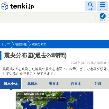
tenki.jp
検索
メニュー
現在地
トップ
地震情報
震央分布図
震央分布図(過去24時間)
2026年08月09日14:00現在
震度1以上を観測した地震の震央を地図上に表示。どこで地震が頻発
しているかを見ることができます。
日本全体
北日本
東日本
西日本
沖縄