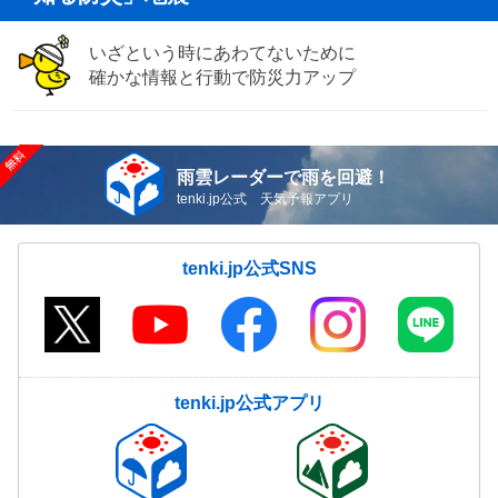
いざという時にあわてないために
確かな情報と行動で防災力アップ
雨雲レーダーで雨を回避！
tenki.jp公式 天気予報アプリ
tenki.jp公式SNS
tenki.jp公式アプリ