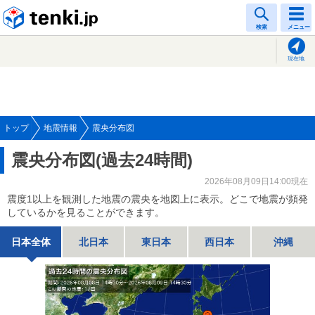
tenki.jp
検索
メニュー
現在地
トップ
地震情報
震央分布図
震央分布図(過去24時間)
2026年08月09日14:00現在
震度1以上を観測した地震の震央を地図上に表示。どこで地震が頻発
しているかを見ることができます。
日本全体
北日本
東日本
西日本
沖縄