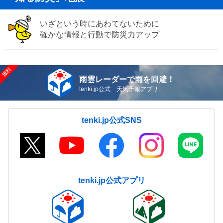
いざという時にあわてないために
確かな情報と行動で防災力アップ
雨雲レーダーで雨を回避！
tenki.jp公式 天気予報アプリ
tenki.jp公式SNS
tenki.jp公式アプリ