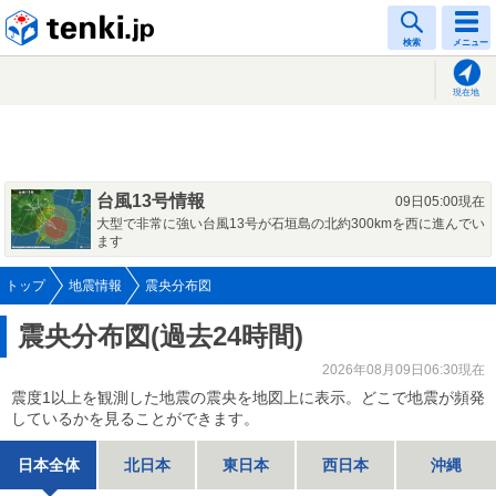
tenki.jp
検索
メニュー
現在地
台風13号情報
09日05:00現在
大型で非常に強い台風13号が石垣島の北約300kmを西に進んでい
ます
トップ
地震情報
震央分布図
震央分布図(過去24時間)
2026年08月09日06:30現在
震度1以上を観測した地震の震央を地図上に表示。どこで地震が頻発
しているかを見ることができます。
日本全体
北日本
東日本
西日本
沖縄