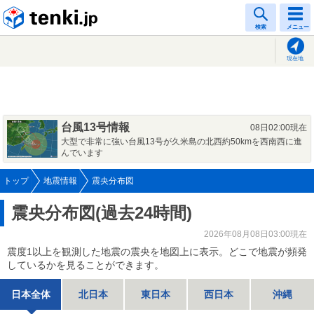
tenki.jp
検索
メニュー
現在地
台風13号情報
08日02:00現在
大型で非常に強い台風13号が久米島の北西約50kmを西南西に進
んでいます
トップ
地震情報
震央分布図
震央分布図(過去24時間)
2026年08月08日03:00現在
震度1以上を観測した地震の震央を地図上に表示。どこで地震が頻発
しているかを見ることができます。
日本全体
北日本
東日本
西日本
沖縄