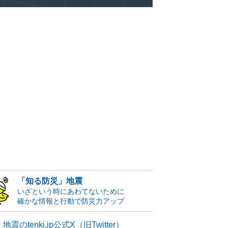
「知る防災」地震
いざという時にあわてないために
確かな情報と行動で防災力アップ
地震のtenki.jp公式X（旧Twitter）