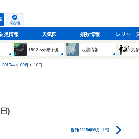
索
現在地
防災情報
天気図
指数情報
レジャー
PM2.5分布予測
地震情報
気
2015年
09月
10日
日)
翌日(2015年09月11日)