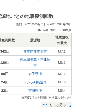
震源地ごとの地震観測回数
期間：2026年05月01日～2026年08月09日
2026年08月09日21:40更新
地震規模
震観測回数
震源地
の最大
342
回
熊本県熊本地方
M7.1
熊本県天草・芦北地
120
回
M6.1
方
58
回
岩手県沖
M7.2
24
回
トカラ列島近海
M4.6
22
回
宮城県沖
M6.4
※震度1以上を観測した地震の集計です
もっと見る