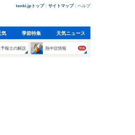
tenki.jpトップ
｜
サイトマップ
｜
ヘルプ
天気
季節特集
天気ニュース
象予報士の解説
熱中症情報
注目