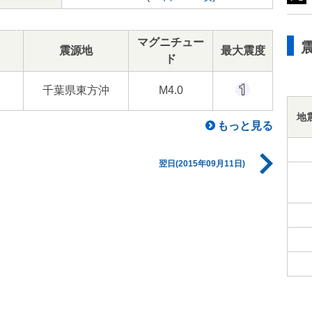
マグニチュー
震源地
最大震度
ド
千葉県東方沖
M4.0
地
もっと見る
翌日(2015年09月11日)