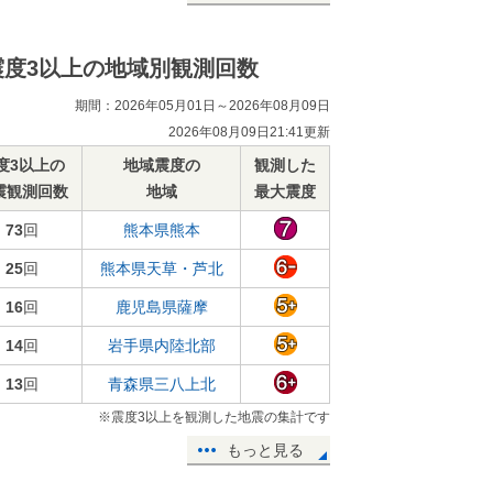
震度3以上の地域別観測回数
期間：2026年05月01日～2026年08月09日
2026年08月09日21:41更新
度3以上の
地域震度の
観測した
震観測回数
地域
最大震度
73
回
熊本県熊本
25
回
熊本県天草・芦北
16
回
鹿児島県薩摩
14
回
岩手県内陸北部
13
回
青森県三八上北
※震度3以上を観測した地震の集計です
もっと見る