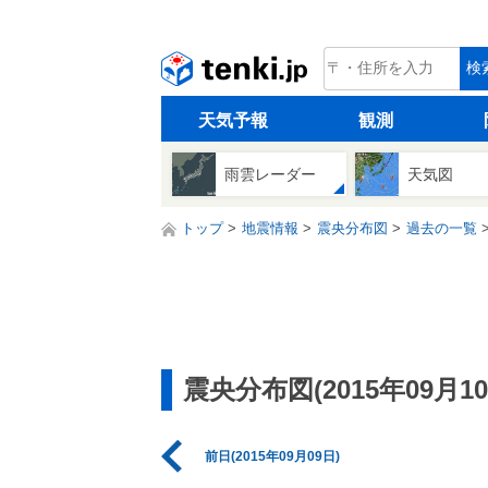
tenki.jp
検
天気予報
観測
雨雲レーダー
天気図
トップ
地震情報
震央分布図
過去の一覧
震央分布図(2015年09月10
前日(2015年09月09日)